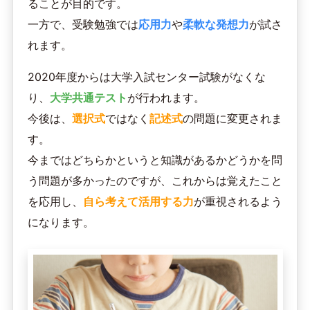
ることが目的です。
一方で、受験勉強では
応用力
や
柔軟な発想力
が試さ
れます。
2020年度からは大学入試センター試験がなくな
り、
大学共通テスト
が行われます。
今後は、
選択式
ではなく
記述式
の問題に変更されま
す。
今まではどちらかというと知識があるかどうかを問
う問題が多かったのですが、これからは覚えたこと
を応用し、
自ら考えて活用する力
が重視されるよう
になります。